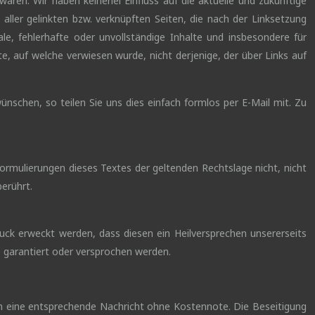
waren. Wir haben keinerlei Einfluss auf die aktuelle und zukünftige
 aller gelinkten bzw. verknüpften Seiten, die nach der Linksetzung
ale, fehlerhafte oder unvollständige Inhalte und insbesondere für
e, auf welche verwiesen wurde, nicht derjenige, der über Links auf
wünschen, so teilen Sie uns dies einfach formlos per E-Mail mit. Zu
ormulierungen dieses Textes der geltenden Rechtslage nicht, nicht
berührt.
ruck erweckt werden, dass diesen ein Heilversprechen unsererseits
 garantiert oder versprochen werden.
um eine entsprechende Nachricht ohne Kostennote. Die Beseitigung