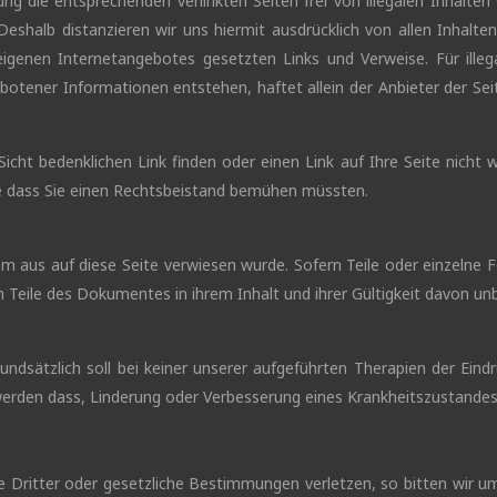
g die entsprechenden verlinkten Seiten frei von illegalen Inhalten 
Deshalb distanzieren wir uns hiermit ausdrücklich von allen Inhalten
 eigenen Internetangebotes gesetzten Links und Verweise. Für illeg
tener Informationen entstehen, haftet allein der Anbieter der Seit
Sicht bedenklichen Link finden oder einen Link auf Ihre Seite nicht 
e dass Sie einen Rechtsbeistand bemühen müssten.
 aus auf diese Seite verwiesen wurde. Sofern Teile oder einzelne F
n Teile des Dokumentes in ihrem Inhalt und ihrer Gültigkeit davon un
undsätzlich soll bei keiner unserer aufgeführten Therapien der Eind
werden dass, Linderung oder Verbesserung eines Krankheitszustandes
te Dritter oder gesetzliche Bestimmungen verletzen, so bitten wir 