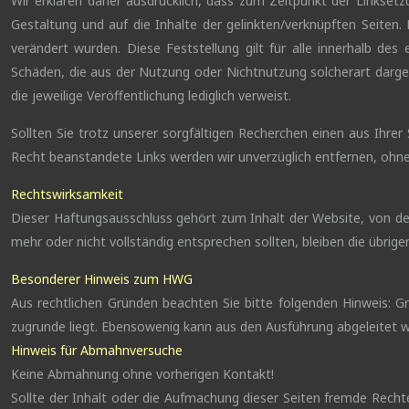
Wir erklären daher ausdrücklich, dass zum Zeitpunkt der Linksetzun
Gestaltung und auf die Inhalte der gelinkten/verknüpften Seiten. 
verändert wurden. Diese Feststellung gilt für alle innerhalb des
Schäden, die aus der Nutzung oder Nichtnutzung solcherart dargebo
die jeweilige Veröffentlichung lediglich verweist.
Sollten Sie trotz unserer sorgfältigen Recherchen einen aus Ihrer 
Recht beanstandete Links werden wir unverzüglich entfernen, ohn
Rechtswirksamkeit
Dieser Haftungsausschluss gehört zum Inhalt der Website, von dem
mehr oder nicht vollständig entsprechen sollten, bleiben die übrige
Besonderer Hinweis zum HWG
Aus rechtlichen Gründen beachten Sie bitte folgenden Hinweis: Gr
zugrunde liegt. Ebensowenig kann aus den Ausführung abgeleitet 
Hinweis für Abmahnversuche
Keine Abmahnung ohne vorherigen Kontakt!
Sollte der Inhalt oder die Aufmachung dieser Seiten fremde Rech